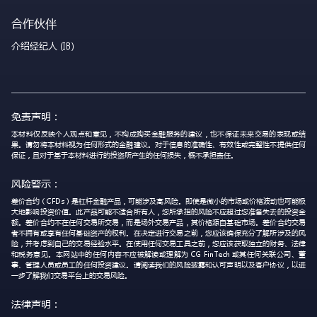
合作伙伴
介绍经纪人 (IB)
免责声明：
本材料仅反映个人观点和意见，不构成购买金融服务的建议，也不保证未来交易的表现或结
果。请勿将本材料视为任何形式的金融建议。对于信息的准确性、有效性或完整性不提供任何
保证，且对于基于本材料进行的投资所产生的任何损失，概不承担责任。
风险警示：
差价合约（CFDs）是杠杆金融产品，可能涉及高风险。即使是微小的市场或价格波动也可能极
大地影响投资价值。此产品可能不适合所有人，您所承担的风险不应超过您准备失去的投资金
额。差价合约不在任何交易所交易，而是场外交易产品，其价格源自基础市场。差价合约交易
者不拥有或享有任何基础资产的权利。在决定进行交易之前，您应该确保充分了解所涉及的风
险，并考虑到自己的交易经验水平。在使用任何交易工具之前，您应该获取独立的财务、法律
和税务意见。本网站中的任何内容不应被解读或理解为 CG FinTech 或其任何关联公司、董
事、管理人员或员工的任何投资建议。请阅读我们的风险披露和认可声明以及客户协议，以进
一步了解我们交易平台上的交易风险。
法律声明：