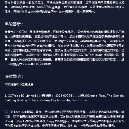
本材料僅反映個人觀點和意見，不構成購買金融服務的建議，也不保證未來交易的表現或結
果。 請勿將本材料視為任何形式的金融建議。 對於資訊的準確性、有效性或完整性不提供任何
保證，且對於基於本材料進行的投資所產生的任何損失，概不承擔責任。
風險警示：
差價合約（CFDs）是槓桿金融產品，可能涉及高風險。 即使是微小的市場或價格波動也可能
極大地影響投資價值。 此產品可能不適合所有人，您所承擔的風險不應超過您準備失去的投資
金額。 差價合約不在任何交易所交易，而是場外交易產品，其價格源自基礎市場。 差價合約交
易者不擁有或享有任何基礎資產的權利。 在決定進行交易之前，您應該確保充分瞭解所涉及的
風險，並考慮到自己的交易經驗水準。 在使用任何交易工具之前，您應該獲取獨立的財務、法
律和稅務意見。 本網站中的任何內容不應被解讀或理解為 CG FinTech 或其任何關聯公司、董
事、管理人員或員工的任何投資建議。 請閱讀我們的風險披露和認可聲明以及客戶協定，以進
一步瞭解我們交易平臺上的交易風險。
法律聲明：
本網站由以下主體運營：
1. CGTrade LC Limited（註冊號碼： 2025-00724），註冊於Ground Floor, The Sotheby
Building, Rodney Village, Rodney Bay, Gros-Islet, Saint Lucia.
CG FinTech 不向朝鮮，香港，新加坡和馬來西亞提供相關服務。 本網站上的資訊和服務不適
用於、亦不會提供給在其所在國家或地區，若分發此類資訊和服務被視為違反當地法律法規的
使用者。來自上述地區的訪客在使用我們的服務前，應確認您決定投資我們的服務是否符合您
所在國家或地區的法律法規。我們保留隨時更改、修訂或中止我們的產品和服務的權利。