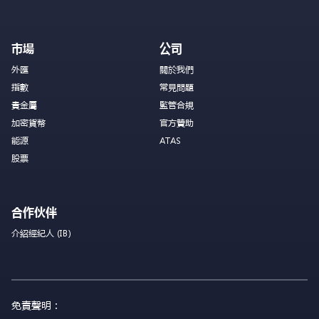
市場
公司
外匯
關於我們
指數
常見問題
貴金屬
監管合規
加密貨幣
官方贊助
能源
ATAS
股票
合作伙伴
介紹經紀人 (IB)
免責聲明：