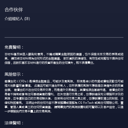
合作伙伴
介紹經紀人 (IB)
免責聲明：
本材料僅反映個人觀點和意見，不構成購買金融服務的建議，也不保證未來交易的表現或結
果。 請勿將本材料視為任何形式的金融建議。 對於資訊的準確性、有效性或完整性不提供任何
保證，且對於基於本材料進行的投資所產生的任何損失，概不承擔責任。
風險警示：
差價合約（CFDs）是槓桿金融產品，可能涉及高風險。 即使是微小的市場或價格波動也可能
極大地影響投資價值。 此產品可能不適合所有人，您所承擔的風險不應超過您準備失去的投資
金額。 差價合約不在任何交易所交易，而是場外交易產品，其價格源自基礎市場。 差價合約交
易者不擁有或享有任何基礎資產的權利。 在決定進行交易之前，您應該確保充分瞭解所涉及的
風險，並考慮到自己的交易經驗水準。 在使用任何交易工具之前，您應該獲取獨立的財務、法
律和稅務意見。 本網站中的任何內容不應被解讀或理解為 CG FinTech 或其任何關聯公司、董
事、管理人員或員工的任何投資建議。 請閱讀我們的風險披露和認可聲明以及客戶協定，以進
一步瞭解我們交易平臺上的交易風險。
法律聲明：