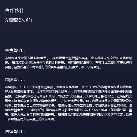
合作伙伴
介紹經紀人 (IB)
免責聲明：
本材料僅反映個人觀點和意見，不構成購買金融服務的建議，也不保證未來交易的表現或結
果。 請勿將本材料視為任何形式的金融建議。 對於資訊的準確性、有效性或完整性不提供任何
保證，且對於基於本材料進行的投資所產生的任何損失，概不承擔責任。
風險警示：
差價合約（CFDs）是槓桿金融產品，可能涉及高風險。 即使是微小的市場或價格波動也可能
極大地影響投資價值。 此產品可能不適合所有人，您所承擔的風險不應超過您準備失去的投資
金額。 差價合約不在任何交易所交易，而是場外交易產品，其價格源自基礎市場。 差價合約交
易者不擁有或享有任何基礎資產的權利。 在決定進行交易之前，您應該確保充分瞭解所涉及的
風險，並考慮到自己的交易經驗水準。 在使用任何交易工具之前，您應該獲取獨立的財務、法
律和稅務意見。 本網站中的任何內容不應被解讀或理解為 CG FinTech 或其任何關聯公司、董
事、管理人員或員工的任何投資建議。 請閱讀我們的風險披露和認可聲明以及客戶協定，以進
一步瞭解我們交易平臺上的交易風險。
法律聲明：