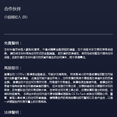
合作伙伴
介紹經紀人 (IB)
免責聲明：
本材料僅反映個人觀點和意見，不構成購買金融服務的建議，也不保證未來交易的表現或結
果。 請勿將本材料視為任何形式的金融建議。 對於資訊的準確性、有效性或完整性不提供任何
保證，且對於基於本材料進行的投資所產生的任何損失，概不承擔責任。
風險警示：
差價合約（CFDs）是槓桿金融產品，可能涉及高風險。 即使是微小的市場或價格波動也可能
極大地影響投資價值。 此產品可能不適合所有人，您所承擔的風險不應超過您準備失去的投資
金額。 差價合約不在任何交易所交易，而是場外交易產品，其價格源自基礎市場。 差價合約交
易者不擁有或享有任何基礎資產的權利。 在決定進行交易之前，您應該確保充分瞭解所涉及的
風險，並考慮到自己的交易經驗水準。 在使用任何交易工具之前，您應該獲取獨立的財務、法
律和稅務意見。 本網站中的任何內容不應被解讀或理解為 CG FinTech 或其任何關聯公司、董
事、管理人員或員工的任何投資建議。 請閱讀我們的風險披露和認可聲明以及客戶協定，以進
一步瞭解我們交易平臺上的交易風險。
法律聲明：