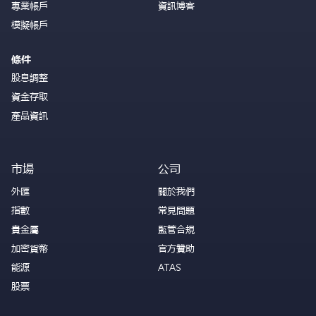
專業帳戶
資訊博客
模擬帳戶
條件
股息調整
資金存取
產品資訊
市場
公司
外匯
關於我們
指數
常見問題
貴金屬
監管合規
加密貨幣
官方贊助
能源
ATAS
股票