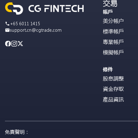
交易
帳戶
美分帳户
+65 6011 1415
support.cn@cgtrade.com
標準帳戶
專業帳戶
模擬帳戶
條件
股息調整
資金存取
產品資訊
免責聲明：