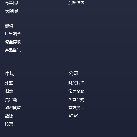
專業帳戶
資訊博客
模擬帳戶
條件
股息調整
資金存取
產品資訊
市場
公司
外匯
關於我們
指數
常見問題
貴金屬
監管合規
加密貨幣
官方贊助
能源
ATAS
股票