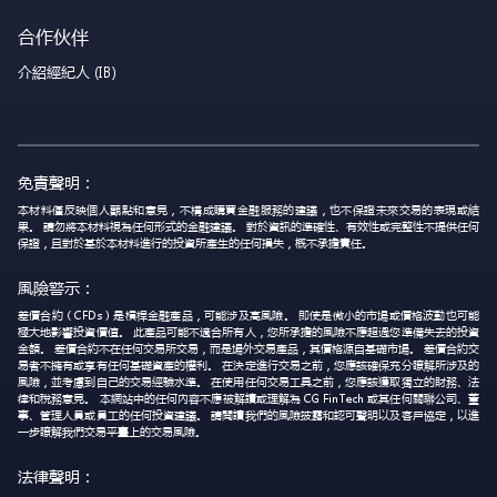
合作伙伴
介紹經紀人 (IB)
免責聲明：
本材料僅反映個人觀點和意見，不構成購買金融服務的建議，也不保證未來交易的表現或結
果。 請勿將本材料視為任何形式的金融建議。 對於資訊的準確性、有效性或完整性不提供任何
保證，且對於基於本材料進行的投資所產生的任何損失，概不承擔責任。
風險警示：
差價合約（CFDs）是槓桿金融產品，可能涉及高風險。 即使是微小的市場或價格波動也可能
極大地影響投資價值。 此產品可能不適合所有人，您所承擔的風險不應超過您準備失去的投資
金額。 差價合約不在任何交易所交易，而是場外交易產品，其價格源自基礎市場。 差價合約交
易者不擁有或享有任何基礎資產的權利。 在決定進行交易之前，您應該確保充分瞭解所涉及的
風險，並考慮到自己的交易經驗水準。 在使用任何交易工具之前，您應該獲取獨立的財務、法
律和稅務意見。 本網站中的任何內容不應被解讀或理解為 CG FinTech 或其任何關聯公司、董
事、管理人員或員工的任何投資建議。 請閱讀我們的風險披露和認可聲明以及客戶協定，以進
一步瞭解我們交易平臺上的交易風險。
法律聲明：