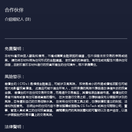
合作伙伴
介紹經紀人 (IB)
免責聲明：
本材料僅反映個人觀點和意見，不構成購買金融服務的建議，也不保證未來交易的表現或結
果。 請勿將本材料視為任何形式的金融建議。 對於資訊的準確性、有效性或完整性不提供任何
保證，且對於基於本材料進行的投資所產生的任何損失，概不承擔責任。
風險警示：
差價合約（CFDs）是槓桿金融產品，可能涉及高風險。 即使是微小的市場或價格波動也可能
極大地影響投資價值。 此產品可能不適合所有人，您所承擔的風險不應超過您準備失去的投資
金額。 差價合約不在任何交易所交易，而是場外交易產品，其價格源自基礎市場。 差價合約交
易者不擁有或享有任何基礎資產的權利。 在決定進行交易之前，您應該確保充分瞭解所涉及的
風險，並考慮到自己的交易經驗水準。 在使用任何交易工具之前，您應該獲取獨立的財務、法
律和稅務意見。 本網站中的任何內容不應被解讀或理解為 CG FinTech 或其任何關聯公司、董
事、管理人員或員工的任何投資建議。 請閱讀我們的風險披露和認可聲明以及客戶協定，以進
一步瞭解我們交易平臺上的交易風險。
法律聲明：