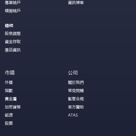
專業帳戶
資訊博客
模擬帳戶
條件
股息調整
資金存取
產品資訊
市場
公司
外匯
關於我們
指數
常見問題
貴金屬
監管合規
加密貨幣
官方贊助
能源
ATAS
股票