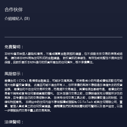
合作伙伴
介紹經紀人 (IB)
免責聲明：
本材料僅反映個人觀點和意見，不構成購買金融服務的建議，也不保證未來交易的表現或結
果。 請勿將本材料視為任何形式的金融建議。 對於資訊的準確性、有效性或完整性不提供任何
保證，且對於基於本材料進行的投資所產生的任何損失，概不承擔責任。
風險警示：
差價合約（CFDs）是槓桿金融產品，可能涉及高風險。 即使是微小的市場或價格波動也可能
極大地影響投資價值。 此產品可能不適合所有人，您所承擔的風險不應超過您準備失去的投資
金額。 差價合約不在任何交易所交易，而是場外交易產品，其價格源自基礎市場。 差價合約交
易者不擁有或享有任何基礎資產的權利。 在決定進行交易之前，您應該確保充分瞭解所涉及的
風險，並考慮到自己的交易經驗水準。 在使用任何交易工具之前，您應該獲取獨立的財務、法
律和稅務意見。 本網站中的任何內容不應被解讀或理解為 CG FinTech 或其任何關聯公司、董
事、管理人員或員工的任何投資建議。 請閱讀我們的風險披露和認可聲明以及客戶協定，以進
一步瞭解我們交易平臺上的交易風險。
法律聲明：