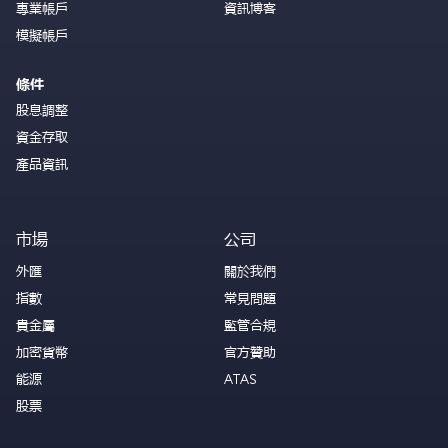
專業帳戶
資訊博客
模擬帳戶
條件
股息調整
資金存取
產品資訊
市場
公司
外匯
關於我們
指數
常見問題
貴金屬
監管合規
加密貨幣
官方贊助
能源
ATAS
股票