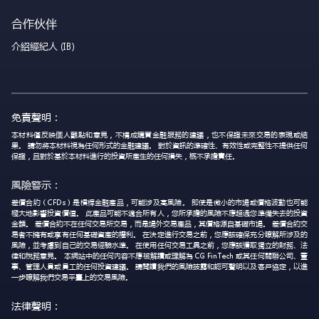
合作伙伴
介紹經紀人 (IB)
免責聲明：
本材料僅反映個人觀點和意見，不構成購買金融服務的建議，也不保證未來交易的表現或結
果。 請勿將本材料視為任何形式的金融建議。 對於資訊的準確性、有效性或完整性不提供任何
保證，且對於基於本材料進行的投資所產生的任何損失，概不承擔責任。
風險警示：
差價合約（CFDs）是槓桿金融產品，可能涉及高風險。 即使是微小的市場或價格波動也可能
極大地影響投資價值。 此產品可能不適合所有人，您所承擔的風險不應超過您準備失去的投資
金額。 差價合約不在任何交易所交易，而是場外交易產品，其價格源自基礎市場。 差價合約交
易者不擁有或享有任何基礎資產的權利。 在決定進行交易之前，您應該確保充分瞭解所涉及的
風險，並考慮到自己的交易經驗水準。 在使用任何交易工具之前，您應該獲取獨立的財務、法
律和稅務意見。 本網站中的任何內容不應被解讀或理解為 CG FinTech 或其任何關聯公司、董
事、管理人員或員工的任何投資建議。 請閱讀我們的風險披露和認可聲明以及客戶協定，以進
一步瞭解我們交易平臺上的交易風險。
法律聲明：