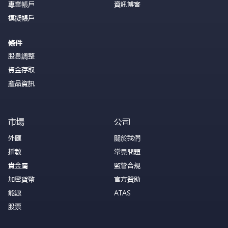
專業帳戶
資訊博客
模擬帳戶
條件
股息調整
資金存取
產品資訊
市場
公司
外匯
關於我們
指數
常見問題
貴金屬
監管合規
加密貨幣
官方贊助
能源
ATAS
股票