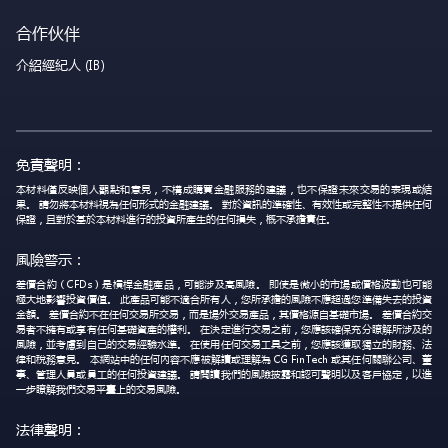
合作伙伴
介紹經紀人 (IB)
免責聲明：
本材料僅反映個人觀點和意見，不構成購買金融服務的建議，也不保證未來交易的表現或結
果。 請勿將本材料視為任何形式的金融建議。 對於資訊的準確性、有效性或完整性不提供任何
保證，且對於基於本材料進行的投資所產生的任何損失，概不承擔責任。
風險警示：
差價合約（CFDs）是槓桿金融產品，可能涉及高風險。 即使是微小的市場或價格波動也可能
極大地影響投資價值。 此產品可能不適合所有人，您所承擔的風險不應超過您準備失去的投資
金額。 差價合約不在任何交易所交易，而是場外交易產品，其價格源自基礎市場。 差價合約交
易者不擁有或享有任何基礎資產的權利。 在決定進行交易之前，您應該確保充分瞭解所涉及的
風險，並考慮到自己的交易經驗水準。 在使用任何交易工具之前，您應該獲取獨立的財務、法
律和稅務意見。 本網站中的任何內容不應被解讀或理解為 CG FinTech 或其任何關聯公司、董
事、管理人員或員工的任何投資建議。 請閱讀我們的風險披露和認可聲明以及客戶協定，以進
一步瞭解我們交易平臺上的交易風險。
法律聲明：