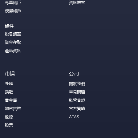
專業帳戶
資訊博客
模擬帳戶
條件
股息調整
資金存取
產品資訊
市場
公司
外匯
關於我們
指數
常見問題
貴金屬
監管合規
加密貨幣
官方贊助
能源
ATAS
股票