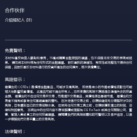
合作伙伴
介紹經紀人 (IB)
免責聲明：
本材料僅反映個人觀點和意見，不構成購買金融服務的建議，也不保證未來交易的表現或結
果。 請勿將本材料視為任何形式的金融建議。 對於資訊的準確性、有效性或完整性不提供任何
保證，且對於基於本材料進行的投資所產生的任何損失，概不承擔責任。
風險警示：
差價合約（CFDs）是槓桿金融產品，可能涉及高風險。 即使是微小的市場或價格波動也可能
極大地影響投資價值。 此產品可能不適合所有人，您所承擔的風險不應超過您準備失去的投資
金額。 差價合約不在任何交易所交易，而是場外交易產品，其價格源自基礎市場。 差價合約交
易者不擁有或享有任何基礎資產的權利。 在決定進行交易之前，您應該確保充分瞭解所涉及的
風險，並考慮到自己的交易經驗水準。 在使用任何交易工具之前，您應該獲取獨立的財務、法
律和稅務意見。 本網站中的任何內容不應被解讀或理解為 CG FinTech 或其任何關聯公司、董
事、管理人員或員工的任何投資建議。 請閱讀我們的風險披露和認可聲明以及客戶協定，以進
一步瞭解我們交易平臺上的交易風險。
法律聲明：