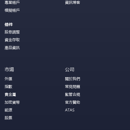
專業帳戶
資訊博客
模擬帳戶
條件
股息調整
資金存取
產品資訊
市場
公司
外匯
關於我們
指數
常見問題
貴金屬
監管合規
加密貨幣
官方贊助
能源
ATAS
股票