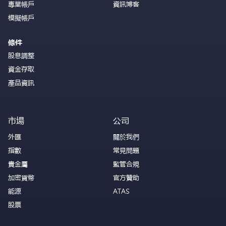
專業帳戶
資訊博客
模擬帳戶
條件
股息調整
資金存取
產品資訊
市場
公司
外匯
關於我們
指數
常見問題
貴金屬
監管合規
加密貨幣
官方贊助
能源
ATAS
股票