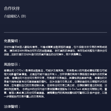
合作伙伴
介紹經紀人 (IB)
免責聲明：
本材料僅反映個人觀點和意見，不構成購買金融服務的建議，也不保證未來交易的表現或結
果。 請勿將本材料視為任何形式的金融建議。 對於資訊的準確性、有效性或完整性不提供任何
保證，且對於基於本材料進行的投資所產生的任何損失，概不承擔責任。
風險警示：
差價合約（CFDs）是槓桿金融產品，可能涉及高風險。 即使是微小的市場或價格波動也可能
極大地影響投資價值。 此產品可能不適合所有人，您所承擔的風險不應超過您準備失去的投資
金額。 差價合約不在任何交易所交易，而是場外交易產品，其價格源自基礎市場。 差價合約交
易者不擁有或享有任何基礎資產的權利。 在決定進行交易之前，您應該確保充分瞭解所涉及的
風險，並考慮到自己的交易經驗水準。 在使用任何交易工具之前，您應該獲取獨立的財務、法
律和稅務意見。 本網站中的任何內容不應被解讀或理解為 CG FinTech 或其任何關聯公司、董
事、管理人員或員工的任何投資建議。 請閱讀我們的風險披露和認可聲明以及客戶協定，以進
一步瞭解我們交易平臺上的交易風險。
法律聲明：