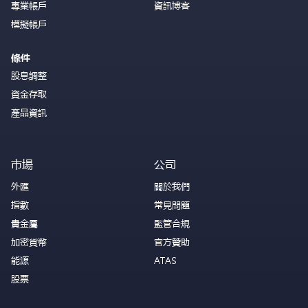
專業帳戶
資訊博客
模擬帳戶
條件
股息調整
資金存取
產品資訊
市場
公司
外匯
關於我們
指數
常見問題
貴金屬
監管合規
加密貨幣
官方贊助
能源
ATAS
股票