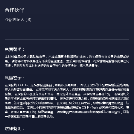
合作伙伴
介紹經紀人 (IB)
免責聲明：
本材料僅反映個人觀點和意見，不構成購買金融服務的建議，也不保證未來交易的表現或結
果。 請勿將本材料視為任何形式的金融建議。 對於資訊的準確性、有效性或完整性不提供任何
保證，且對於基於本材料進行的投資所產生的任何損失，概不承擔責任。
風險警示：
差價合約（CFDs）是槓桿金融產品，可能涉及高風險。 即使是微小的市場或價格波動也可能
極大地影響投資價值。 此產品可能不適合所有人，您所承擔的風險不應超過您準備失去的投資
金額。 差價合約不在任何交易所交易，而是場外交易產品，其價格源自基礎市場。 差價合約交
易者不擁有或享有任何基礎資產的權利。 在決定進行交易之前，您應該確保充分瞭解所涉及的
風險，並考慮到自己的交易經驗水準。 在使用任何交易工具之前，您應該獲取獨立的財務、法
律和稅務意見。 本網站中的任何內容不應被解讀或理解為 CG FinTech 或其任何關聯公司、董
事、管理人員或員工的任何投資建議。 請閱讀我們的風險披露和認可聲明以及客戶協定，以進
一步瞭解我們交易平臺上的交易風險。
法律聲明：