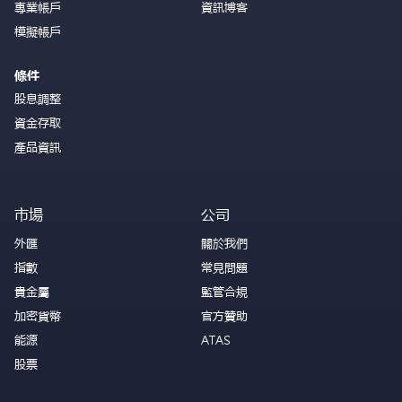
專業帳戶
資訊博客
模擬帳戶
條件
股息調整
資金存取
產品資訊
市場
公司
外匯
關於我們
指數
常見問題
貴金屬
監管合規
加密貨幣
官方贊助
能源
ATAS
股票