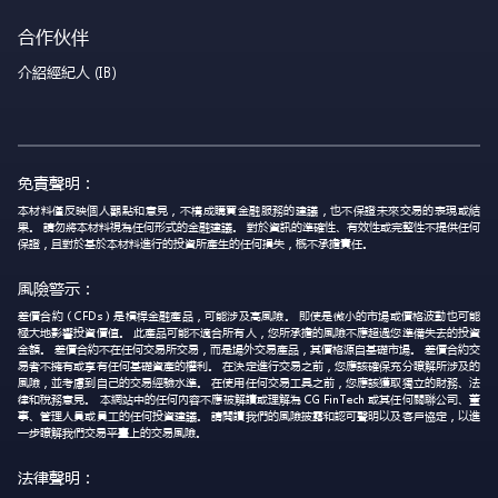
合作伙伴
介紹經紀人 (IB)
免責聲明：
本材料僅反映個人觀點和意見，不構成購買金融服務的建議，也不保證未來交易的表現或結
果。 請勿將本材料視為任何形式的金融建議。 對於資訊的準確性、有效性或完整性不提供任何
保證，且對於基於本材料進行的投資所產生的任何損失，概不承擔責任。
風險警示：
差價合約（CFDs）是槓桿金融產品，可能涉及高風險。 即使是微小的市場或價格波動也可能
極大地影響投資價值。 此產品可能不適合所有人，您所承擔的風險不應超過您準備失去的投資
金額。 差價合約不在任何交易所交易，而是場外交易產品，其價格源自基礎市場。 差價合約交
易者不擁有或享有任何基礎資產的權利。 在決定進行交易之前，您應該確保充分瞭解所涉及的
風險，並考慮到自己的交易經驗水準。 在使用任何交易工具之前，您應該獲取獨立的財務、法
律和稅務意見。 本網站中的任何內容不應被解讀或理解為 CG FinTech 或其任何關聯公司、董
事、管理人員或員工的任何投資建議。 請閱讀我們的風險披露和認可聲明以及客戶協定，以進
一步瞭解我們交易平臺上的交易風險。
法律聲明：