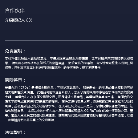
合作伙伴
介紹經紀人 (IB)
免責聲明：
本材料僅反映個人觀點和意見，不構成購買金融服務的建議，也不保證未來交易的表現或結
果。 請勿將本材料視為任何形式的金融建議。 對於資訊的準確性、有效性或完整性不提供任何
保證，且對於基於本材料進行的投資所產生的任何損失，概不承擔責任。
風險警示：
差價合約（CFDs）是槓桿金融產品，可能涉及高風險。 即使是微小的市場或價格波動也可能
極大地影響投資價值。 此產品可能不適合所有人，您所承擔的風險不應超過您準備失去的投資
金額。 差價合約不在任何交易所交易，而是場外交易產品，其價格源自基礎市場。 差價合約交
易者不擁有或享有任何基礎資產的權利。 在決定進行交易之前，您應該確保充分瞭解所涉及的
風險，並考慮到自己的交易經驗水準。 在使用任何交易工具之前，您應該獲取獨立的財務、法
律和稅務意見。 本網站中的任何內容不應被解讀或理解為 CG FinTech 或其任何關聯公司、董
事、管理人員或員工的任何投資建議。 請閱讀我們的風險披露和認可聲明以及客戶協定，以進
一步瞭解我們交易平臺上的交易風險。
法律聲明：