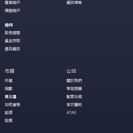
專業帳戶
資訊博客
模擬帳戶
條件
股息調整
資金存取
產品資訊
市場
公司
外匯
關於我們
指數
常見問題
貴金屬
監管合規
加密貨幣
官方贊助
能源
ATAS
股票