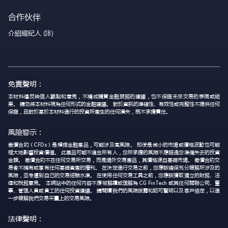
合作伙伴
介紹經紀人 (IB)
免責聲明：
本材料僅反映個人觀點和意見，不構成購買金融服務的建議，也不保證未來交易的表現或結
果。 請勿將本材料視為任何形式的金融建議。 對於資訊的準確性、有效性或完整性不提供任何
保證，且對於基於本材料進行的投資所產生的任何損失，概不承擔責任。
風險警示：
差價合約（CFDs）是槓桿金融產品，可能涉及高風險。 即使是微小的市場或價格波動也可能
極大地影響投資價值。 此產品可能不適合所有人，您所承擔的風險不應超過您準備失去的投資
金額。 差價合約不在任何交易所交易，而是場外交易產品，其價格源自基礎市場。 差價合約交
易者不擁有或享有任何基礎資產的權利。 在決定進行交易之前，您應該確保充分瞭解所涉及的
風險，並考慮到自己的交易經驗水準。 在使用任何交易工具之前，您應該獲取獨立的財務、法
律和稅務意見。 本網站中的任何內容不應被解讀或理解為 CG FinTech 或其任何關聯公司、董
事、管理人員或員工的任何投資建議。 請閱讀我們的風險披露和認可聲明以及客戶協定，以進
一步瞭解我們交易平臺上的交易風險。
法律聲明：