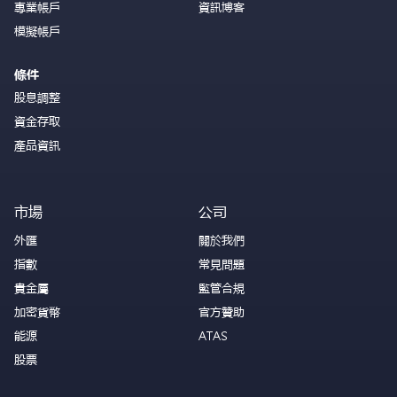
專業帳戶
資訊博客
模擬帳戶
條件
股息調整
資金存取
產品資訊
市場
公司
外匯
關於我們
指數
常見問題
貴金屬
監管合規
加密貨幣
官方贊助
能源
ATAS
股票