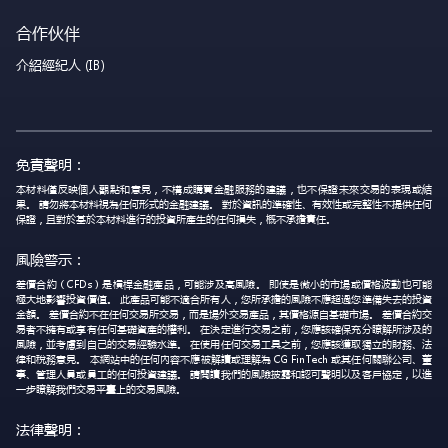
合作伙伴
介紹經紀人 (IB)
免責聲明：
本材料僅反映個人觀點和意見，不構成購買金融服務的建議，也不保證未來交易的表現或結
果。 請勿將本材料視為任何形式的金融建議。 對於資訊的準確性、有效性或完整性不提供任何
保證，且對於基於本材料進行的投資所產生的任何損失，概不承擔責任。
風險警示：
差價合約（CFDs）是槓桿金融產品，可能涉及高風險。 即使是微小的市場或價格波動也可能
極大地影響投資價值。 此產品可能不適合所有人，您所承擔的風險不應超過您準備失去的投資
金額。 差價合約不在任何交易所交易，而是場外交易產品，其價格源自基礎市場。 差價合約交
易者不擁有或享有任何基礎資產的權利。 在決定進行交易之前，您應該確保充分瞭解所涉及的
風險，並考慮到自己的交易經驗水準。 在使用任何交易工具之前，您應該獲取獨立的財務、法
律和稅務意見。 本網站中的任何內容不應被解讀或理解為 CG FinTech 或其任何關聯公司、董
事、管理人員或員工的任何投資建議。 請閱讀我們的風險披露和認可聲明以及客戶協定，以進
一步瞭解我們交易平臺上的交易風險。
法律聲明：