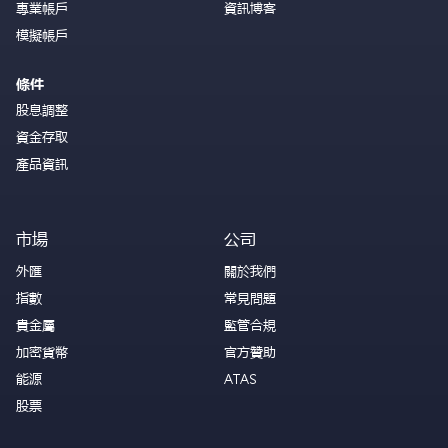
專業帳戶
資訊博客
模擬帳戶
條件
股息調整
資金存取
產品資訊
市場
公司
外匯
關於我們
指數
常見問題
貴金屬
監管合規
加密貨幣
官方贊助
能源
ATAS
股票