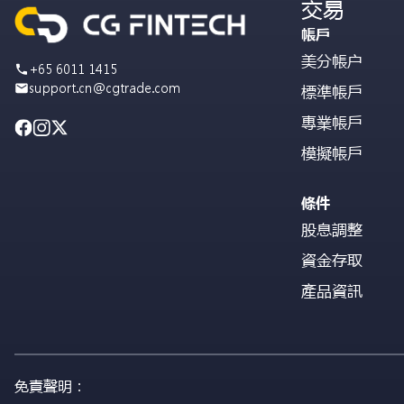
交易
帳戶
美分帳户
+65 6011 1415
support.cn@cgtrade.com
標準帳戶
專業帳戶
模擬帳戶
條件
股息調整
資金存取
產品資訊
免責聲明：