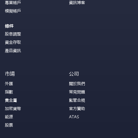
專業帳戶
資訊博客
模擬帳戶
條件
股息調整
資金存取
產品資訊
市場
公司
外匯
關於我們
指數
常見問題
貴金屬
監管合規
加密貨幣
官方贊助
能源
ATAS
股票