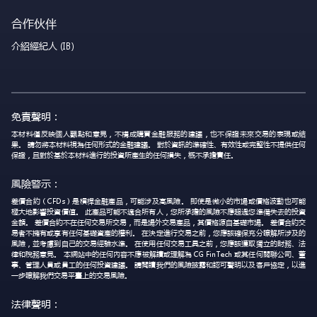
合作伙伴
介紹經紀人 (IB)
免責聲明：
本材料僅反映個人觀點和意見，不構成購買金融服務的建議，也不保證未來交易的表現或結
果。 請勿將本材料視為任何形式的金融建議。 對於資訊的準確性、有效性或完整性不提供任何
保證，且對於基於本材料進行的投資所產生的任何損失，概不承擔責任。
風險警示：
差價合約（CFDs）是槓桿金融產品，可能涉及高風險。 即使是微小的市場或價格波動也可能
極大地影響投資價值。 此產品可能不適合所有人，您所承擔的風險不應超過您準備失去的投資
金額。 差價合約不在任何交易所交易，而是場外交易產品，其價格源自基礎市場。 差價合約交
易者不擁有或享有任何基礎資產的權利。 在決定進行交易之前，您應該確保充分瞭解所涉及的
風險，並考慮到自己的交易經驗水準。 在使用任何交易工具之前，您應該獲取獨立的財務、法
律和稅務意見。 本網站中的任何內容不應被解讀或理解為 CG FinTech 或其任何關聯公司、董
事、管理人員或員工的任何投資建議。 請閱讀我們的風險披露和認可聲明以及客戶協定，以進
一步瞭解我們交易平臺上的交易風險。
法律聲明：