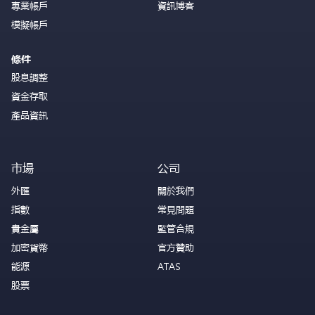
專業帳戶
資訊博客
模擬帳戶
條件
股息調整
資金存取
產品資訊
市場
公司
外匯
關於我們
指數
常見問題
貴金屬
監管合規
加密貨幣
官方贊助
能源
ATAS
股票