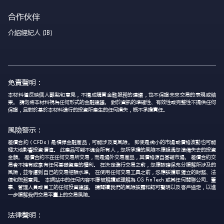
合作伙伴
介紹經紀人 (IB)
免責聲明：
本材料僅反映個人觀點和意見，不構成購買金融服務的建議，也不保證未來交易的表現或結
果。 請勿將本材料視為任何形式的金融建議。 對於資訊的準確性、有效性或完整性不提供任何
保證，且對於基於本材料進行的投資所產生的任何損失，概不承擔責任。
風險警示：
差價合約（CFDs）是槓桿金融產品，可能涉及高風險。 即使是微小的市場或價格波動也可能
極大地影響投資價值。 此產品可能不適合所有人，您所承擔的風險不應超過您準備失去的投資
金額。 差價合約不在任何交易所交易，而是場外交易產品，其價格源自基礎市場。 差價合約交
易者不擁有或享有任何基礎資產的權利。 在決定進行交易之前，您應該確保充分瞭解所涉及的
風險，並考慮到自己的交易經驗水準。 在使用任何交易工具之前，您應該獲取獨立的財務、法
律和稅務意見。 本網站中的任何內容不應被解讀或理解為 CG FinTech 或其任何關聯公司、董
事、管理人員或員工的任何投資建議。 請閱讀我們的風險披露和認可聲明以及客戶協定，以進
一步瞭解我們交易平臺上的交易風險。
法律聲明：