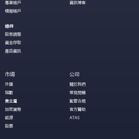
專業帳戶
資訊博客
模擬帳戶
條件
股息調整
資金存取
產品資訊
市場
公司
外匯
關於我們
指數
常見問題
貴金屬
監管合規
加密貨幣
官方贊助
能源
ATAS
股票