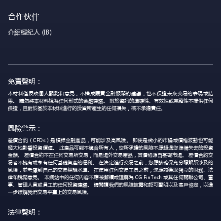
合作伙伴
介紹經紀人 (IB)
免責聲明：
本材料僅反映個人觀點和意見，不構成購買金融服務的建議，也不保證未來交易的表現或結
果。 請勿將本材料視為任何形式的金融建議。 對於資訊的準確性、有效性或完整性不提供任何
保證，且對於基於本材料進行的投資所產生的任何損失，概不承擔責任。
風險警示：
差價合約（CFDs）是槓桿金融產品，可能涉及高風險。 即使是微小的市場或價格波動也可能
極大地影響投資價值。 此產品可能不適合所有人，您所承擔的風險不應超過您準備失去的投資
金額。 差價合約不在任何交易所交易，而是場外交易產品，其價格源自基礎市場。 差價合約交
易者不擁有或享有任何基礎資產的權利。 在決定進行交易之前，您應該確保充分瞭解所涉及的
風險，並考慮到自己的交易經驗水準。 在使用任何交易工具之前，您應該獲取獨立的財務、法
律和稅務意見。 本網站中的任何內容不應被解讀或理解為 CG FinTech 或其任何關聯公司、董
事、管理人員或員工的任何投資建議。 請閱讀我們的風險披露和認可聲明以及客戶協定，以進
一步瞭解我們交易平臺上的交易風險。
法律聲明：