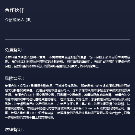
合作伙伴
介紹經紀人 (IB)
免責聲明：
本材料僅反映個人觀點和意見，不構成購買金融服務的建議，也不保證未來交易的表現或結
果。 請勿將本材料視為任何形式的金融建議。 對於資訊的準確性、有效性或完整性不提供任何
保證，且對於基於本材料進行的投資所產生的任何損失，概不承擔責任。
風險警示：
差價合約（CFDs）是槓桿金融產品，可能涉及高風險。 即使是微小的市場或價格波動也可能
極大地影響投資價值。 此產品可能不適合所有人，您所承擔的風險不應超過您準備失去的投資
金額。 差價合約不在任何交易所交易，而是場外交易產品，其價格源自基礎市場。 差價合約交
易者不擁有或享有任何基礎資產的權利。 在決定進行交易之前，您應該確保充分瞭解所涉及的
風險，並考慮到自己的交易經驗水準。 在使用任何交易工具之前，您應該獲取獨立的財務、法
律和稅務意見。 本網站中的任何內容不應被解讀或理解為 CG FinTech 或其任何關聯公司、董
事、管理人員或員工的任何投資建議。 請閱讀我們的風險披露和認可聲明以及客戶協定，以進
一步瞭解我們交易平臺上的交易風險。
法律聲明：