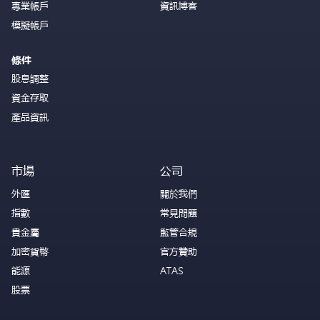
專業帳戶
資訊博客
模擬帳戶
條件
股息調整
資金存取
產品資訊
市場
公司
外匯
關於我們
指數
常見問題
貴金屬
監管合規
加密貨幣
官方贊助
能源
ATAS
股票