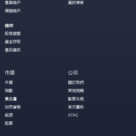
專業帳戶
資訊博客
模擬帳戶
條件
股息調整
資金存取
產品資訊
市場
公司
外匯
關於我們
指數
常見問題
貴金屬
監管合規
加密貨幣
官方贊助
能源
ATAS
股票