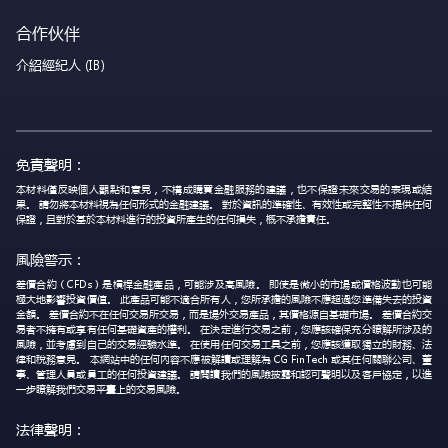
合作伙伴
介紹經紀人 (IB)
免責聲明：
本材料僅反映個人觀點和意見，不構成購買金融服務的建議，也不保證未來交易的表現或結
果。 請勿將本材料視為任何形式的金融建議。 對於資訊的準確性、有效性或完整性不提供任何
保證，且對於基於本材料進行的投資所產生的任何損失，概不承擔責任。
風險警示：
差價合約（CFDs）是槓桿金融產品，可能涉及高風險。 即使是微小的市場或價格波動也可能
極大地影響投資價值。 此產品可能不適合所有人，您所承擔的風險不應超過您準備失去的投資
金額。 差價合約不在任何交易所交易，而是場外交易產品，其價格源自基礎市場。 差價合約交
易者不擁有或享有任何基礎資產的權利。 在決定進行交易之前，您應該確保充分瞭解所涉及的
風險，並考慮到自己的交易經驗水準。 在使用任何交易工具之前，您應該獲取獨立的財務、法
律和稅務意見。 本網站中的任何內容不應被解讀或理解為 CG FinTech 或其任何關聯公司、董
事、管理人員或員工的任何投資建議。 請閱讀我們的風險披露和認可聲明以及客戶協定，以進
一步瞭解我們交易平臺上的交易風險。
法律聲明：