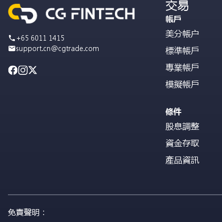
交易
帳戶
美分帳户
+65 6011 1415
support.cn@cgtrade.com
標準帳戶
專業帳戶
模擬帳戶
條件
股息調整
資金存取
產品資訊
免責聲明：