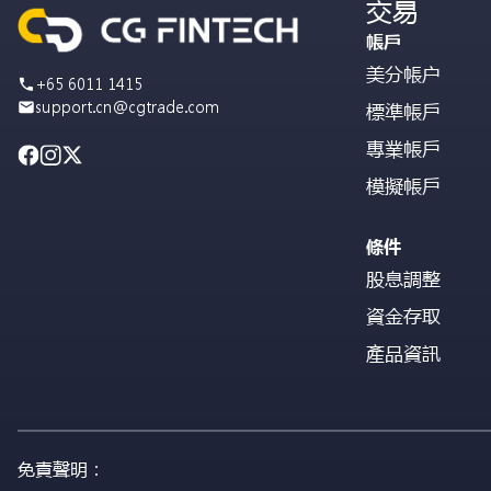
交易
帳戶
美分帳户
+65 6011 1415
support.cn@cgtrade.com
標準帳戶
專業帳戶
模擬帳戶
條件
股息調整
資金存取
產品資訊
免責聲明：