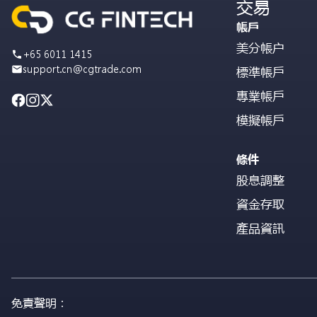
交易
帳戶
美分帳户
+65 6011 1415
support.cn@cgtrade.com
標準帳戶
專業帳戶
模擬帳戶
條件
股息調整
資金存取
產品資訊
免責聲明：