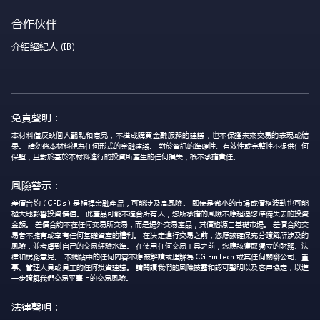
合作伙伴
介紹經紀人 (IB)
免責聲明：
本材料僅反映個人觀點和意見，不構成購買金融服務的建議，也不保證未來交易的表現或結
果。 請勿將本材料視為任何形式的金融建議。 對於資訊的準確性、有效性或完整性不提供任何
保證，且對於基於本材料進行的投資所產生的任何損失，概不承擔責任。
風險警示：
差價合約（CFDs）是槓桿金融產品，可能涉及高風險。 即使是微小的市場或價格波動也可能
極大地影響投資價值。 此產品可能不適合所有人，您所承擔的風險不應超過您準備失去的投資
金額。 差價合約不在任何交易所交易，而是場外交易產品，其價格源自基礎市場。 差價合約交
易者不擁有或享有任何基礎資產的權利。 在決定進行交易之前，您應該確保充分瞭解所涉及的
風險，並考慮到自己的交易經驗水準。 在使用任何交易工具之前，您應該獲取獨立的財務、法
律和稅務意見。 本網站中的任何內容不應被解讀或理解為 CG FinTech 或其任何關聯公司、董
事、管理人員或員工的任何投資建議。 請閱讀我們的風險披露和認可聲明以及客戶協定，以進
一步瞭解我們交易平臺上的交易風險。
法律聲明：