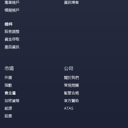
專業帳戶
資訊博客
模擬帳戶
條件
股息調整
資金存取
產品資訊
市場
公司
外匯
關於我們
指數
常見問題
貴金屬
監管合規
加密貨幣
官方贊助
能源
ATAS
股票