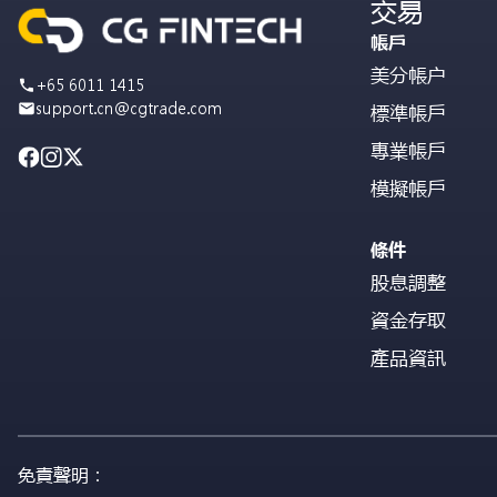
交易
帳戶
美分帳户
+65 6011 1415
support.cn@cgtrade.com
標準帳戶
專業帳戶
模擬帳戶
條件
股息調整
資金存取
產品資訊
免責聲明：