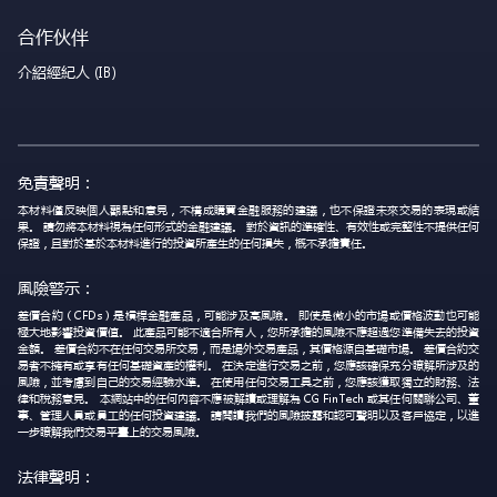
合作伙伴
介紹經紀人 (IB)
免責聲明：
本材料僅反映個人觀點和意見，不構成購買金融服務的建議，也不保證未來交易的表現或結
果。 請勿將本材料視為任何形式的金融建議。 對於資訊的準確性、有效性或完整性不提供任何
保證，且對於基於本材料進行的投資所產生的任何損失，概不承擔責任。
風險警示：
差價合約（CFDs）是槓桿金融產品，可能涉及高風險。 即使是微小的市場或價格波動也可能
極大地影響投資價值。 此產品可能不適合所有人，您所承擔的風險不應超過您準備失去的投資
金額。 差價合約不在任何交易所交易，而是場外交易產品，其價格源自基礎市場。 差價合約交
易者不擁有或享有任何基礎資產的權利。 在決定進行交易之前，您應該確保充分瞭解所涉及的
風險，並考慮到自己的交易經驗水準。 在使用任何交易工具之前，您應該獲取獨立的財務、法
律和稅務意見。 本網站中的任何內容不應被解讀或理解為 CG FinTech 或其任何關聯公司、董
事、管理人員或員工的任何投資建議。 請閱讀我們的風險披露和認可聲明以及客戶協定，以進
一步瞭解我們交易平臺上的交易風險。
法律聲明：