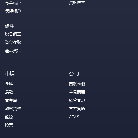
專業帳戶
資訊博客
模擬帳戶
條件
股息調整
資金存取
產品資訊
市場
公司
外匯
關於我們
指數
常見問題
貴金屬
監管合規
加密貨幣
官方贊助
能源
ATAS
股票