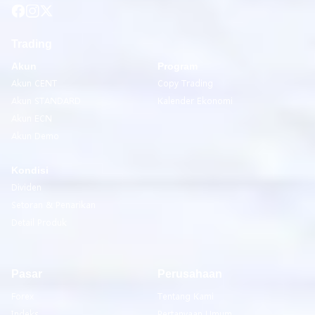
Trading
Akun
Program
Akun CENT
Copy Trading
Akun STANDARD
Kalender Ekonomi
Akun ECN
Akun Demo
Kondisi
Dividen
Setoran & Penarikan
Detail Produk
Pasar
Perusahaan
Forex
Tentang Kami
Indeks
Pertanyaan Umum