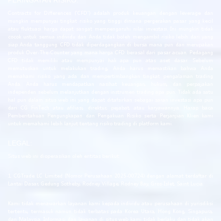
PERINGATAN RISIKO:
Contracts for Differences ('CFD') adalah produk keuangan dengan leverage dan
mungkin mempunyai tingkat risiko yang tinggi dimana pergerakan pasar yang kecil
atau fluktuasi harga dapat sangat mempengaruhi nilai investasi. Ini mungkin tidak
cocok untuk semua individu dan Anda tidak boleh mengambil risiko lebih dari yang
siap Anda tanggung. CFD tidak diperdagangkan di bursa mana pun dan merupakan
produk Over-The-Counter yang mana harga CFD berasal dari pasar acuan. Pedagang
CFD tidak memiliki atau mempunyai hak apa pun atas aset dasar. Sebelum
memutuskan untuk melakukan trading, Anda harus memastikan bahwa Anda
memahami risiko yang ada dan mempertimbangkan tingkat pengalaman trading
Anda. Anda harus mendapatkan nasihat keuangan, hukum, dan perpajakan
independen sebelum melanjutkan dengan instrumen trading apa pun. Tidak ada satu
hal pun dalam situs web ini yang dapat ditafsirkan sebagai saran investasi apa pun
dari CG FinTech atau afiliasi, direktur, pejabat, atau karyawannya. Harap baca
Pemberitahuan Pengungkapan dan Pengakuan Risiko serta Perjanjian Klien kami
untuk memahami lebih lanjut tentang risiko trading di platform kami.
LEGAL:
Situs web ini dioperasikan oleh entitas berikut:
1. CGTrade LC Limited (Nomor Perusahaan 2025-00724) dengan alamat terdaftar di
Lantai Dasar, Gedung Sotheby, Rodney Village, Rodney Bay, Gros-Islet, Saint Lucia.
Kami tidak menawarkan layanan kami kepada individu atau perusahaan di yurisdiksi
tertentu, termasuk namun tidak terbatas pada Korea Utara, Hong Kong, Singapura,
dan Malaysia. Informasi dan layanan di situs web kami tidak berlaku dan tidak akan