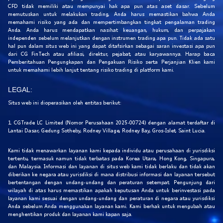
CFD tidak memiliki atau mempunyai hak apa pun atas aset dasar. Sebelum
memutuskan untuk melakukan trading, Anda harus memastikan bahwa Anda
memahami risiko yang ada dan mempertimbangkan tingkat pengalaman trading
Anda. Anda harus mendapatkan nasihat keuangan, hukum, dan perpajakan
independen sebelum melanjutkan dengan instrumen trading apa pun. Tidak ada satu
hal pun dalam situs web ini yang dapat ditafsirkan sebagai saran investasi apa pun
dari CG FinTech atau afiliasi, direktur, pejabat, atau karyawannya. Harap baca
Pemberitahuan Pengungkapan dan Pengakuan Risiko serta Perjanjian Klien kami
untuk memahami lebih lanjut tentang risiko trading di platform kami.
LEGAL:
Situs web ini dioperasikan oleh entitas berikut:
1. CGTrade LC Limited (Nomor Perusahaan 2025-00724) dengan alamat terdaftar di
Lantai Dasar, Gedung Sotheby, Rodney Village, Rodney Bay, Gros-Islet, Saint Lucia.
Kami tidak menawarkan layanan kami kepada individu atau perusahaan di yurisdiksi
tertentu, termasuk namun tidak terbatas pada Korea Utara, Hong Kong, Singapura,
dan Malaysia. Informasi dan layanan di situs web kami tidak berlaku dan tidak akan
diberikan ke negara atau yurisdiksi di mana distribusi informasi dan layanan tersebut
bertentangan dengan undang-undang dan peraturan setempat. Pengunjung dari
wilayah di atas harus memastikan apakah keputusan Anda untuk berinvestasi pada
layanan kami sesuai dengan undang-undang dan peraturan di negara atau yurisdiksi
Anda sebelum Anda menggunakan layanan kami. Kami berhak untuk mengubah atau
menghentikan produk dan layanan kami kapan saja.