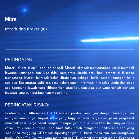
Mitra
Introducing Broker (IB)
PERINGATAN :
Materi ini berisi opini dan ide pribadi. Materi ini tidak menyarankan untuk membeli
layanan keuangan, dan juga tidak menjamin kinerja atau hasil transaksi di masa
mendatang. Materi ini tidak boleh ditafsirkan sebagai berisi saran keuangan jenis
apa pun. Keakuratan, validitas, atau kelengkapan informasi ini tidak dijamin dan tidak
ada tanggung jawab yang dibebankan atas kerugian apa pun yang terkait dengan
investasi apa pun berdasarkan materi ini.
PERINGATAN RISIKO:
Contracts for Differences ('CFD') adalah produk keuangan dengan leverage dan
mungkin mempunyai tingkat risiko yang tinggi dimana pergerakan pasar yang kecil
atau fluktuasi harga dapat sangat mempengaruhi nilai investasi. Ini mungkin tidak
cocok untuk semua individu dan Anda tidak boleh mengambil risiko lebih dari yang
siap Anda tanggung. CFD tidak diperdagangkan di bursa mana pun dan merupakan
produk Over-The-Counter yang mana harga CFD berasal dari pasar acuan. Pedagang