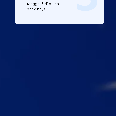
tanggal 7 di bulan
berikutnya.
Mulai Trading
dengan CG FinTech
Buat Akun