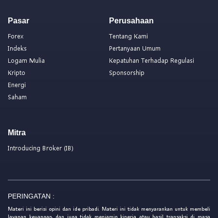
Pasar
Perusahaan
Forex
Tentang Kami
Indeks
Pertanyaan Umum
Logam Mulia
Kepatuhan Terhadap Regulasi
Kripto
Sponsorship
Energi
Saham
Mitra
Introducing Broker (IB)
PERINGATAN :
Materi ini berisi opini dan ide pribadi. Materi ini tidak menyarankan untuk membeli
layanan keuangan, dan juga tidak menjamin kinerja atau hasil transaksi di masa