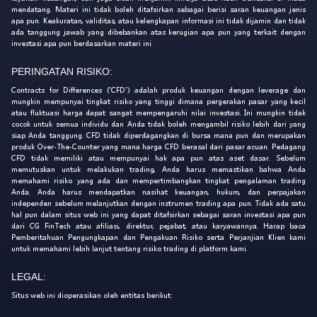
mendatang. Materi ini tidak boleh ditafsirkan sebagai berisi saran keuangan jenis
apa pun. Keakuratan, validitas, atau kelengkapan informasi ini tidak dijamin dan tidak
ada tanggung jawab yang dibebankan atas kerugian apa pun yang terkait dengan
investasi apa pun berdasarkan materi ini.
PERINGATAN RISIKO:
Contracts for Differences ('CFD') adalah produk keuangan dengan leverage dan
mungkin mempunyai tingkat risiko yang tinggi dimana pergerakan pasar yang kecil
atau fluktuasi harga dapat sangat mempengaruhi nilai investasi. Ini mungkin tidak
cocok untuk semua individu dan Anda tidak boleh mengambil risiko lebih dari yang
siap Anda tanggung. CFD tidak diperdagangkan di bursa mana pun dan merupakan
produk Over-The-Counter yang mana harga CFD berasal dari pasar acuan. Pedagang
CFD tidak memiliki atau mempunyai hak apa pun atas aset dasar. Sebelum
memutuskan untuk melakukan trading, Anda harus memastikan bahwa Anda
memahami risiko yang ada dan mempertimbangkan tingkat pengalaman trading
Anda. Anda harus mendapatkan nasihat keuangan, hukum, dan perpajakan
independen sebelum melanjutkan dengan instrumen trading apa pun. Tidak ada satu
hal pun dalam situs web ini yang dapat ditafsirkan sebagai saran investasi apa pun
dari CG FinTech atau afiliasi, direktur, pejabat, atau karyawannya. Harap baca
Pemberitahuan Pengungkapan dan Pengakuan Risiko serta Perjanjian Klien kami
untuk memahami lebih lanjut tentang risiko trading di platform kami.
LEGAL:
Situs web ini dioperasikan oleh entitas berikut: