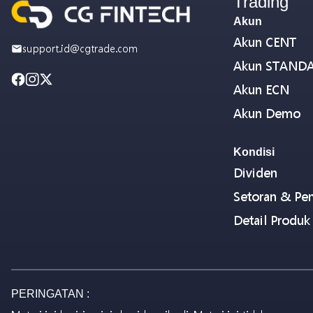
Trading
Akun
Akun CENT
support.id@cgtrade.com
Akun STAND
Akun ECN
Akun Demo
Kondisi
Dividen
Setoran & Pen
Detail Produk
PERINGATAN :