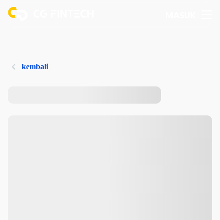
MASUK
kembali