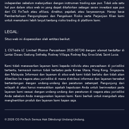
independen sebelum melanjutkan dengan instrumen trading apa pun. Tidak ada satu
hal pun dalam situs web ini yang dapat ditafsirkan sebagai saran investasi apa pun
dari CG FinTech atau afiliasi, direktur, pejabat, atau karyawannya. Harap baca
Pemberitahuan Pengungkapan dan Pengakuan Risiko serta Perjanjian Klien kami
untuk memahami lebih lanjut tentang risiko trading di platform kami.
LEGAL:
Situs web ini dioperasikan oleh entitas berikut:
1. CGTrade LC Limited (Nomor Perusahaan 2025-00724) dengan alamat terdaftar di
Lantai Dasar, Gedung Sotheby, Rodney Village, Rodney Bay, Gros-Islet, Saint Lucia.
Kami tidak menawarkan layanan kami kepada individu atau perusahaan di yurisdiksi
tertentu, termasuk namun tidak terbatas pada Korea Utara, Hong Kong, Singapura,
dan Malaysia. Informasi dan layanan di situs web kami tidak berlaku dan tidak akan
diberikan ke negara atau yurisdiksi di mana distribusi informasi dan layanan tersebut
bertentangan dengan undang-undang dan peraturan setempat. Pengunjung dari
wilayah di atas harus memastikan apakah keputusan Anda untuk berinvestasi pada
layanan kami sesuai dengan undang-undang dan peraturan di negara atau yurisdiksi
Anda sebelum Anda menggunakan layanan kami. Kami berhak untuk mengubah atau
menghentikan produk dan layanan kami kapan saja.
© 2026 CG FinTech Semua Hak Dilindungi Undang-Undang.