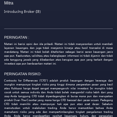
Mitra
Introducing Broker (IB)
PERINGATAN :
Materi ini berisi opini dan ide pribadi. Materi ini tidak menyarankan untuk membeli
layanan keuangan, dan juga tidak menjamin kinerja atau hasil transaksi di masa
mendatang. Materi ini tidak boleh ditafsirkan sebagai berisi saran keuangan jenis
apa pun. Keakuratan, validitas, atau kelengkapan informasi ini tidak dijamin dan tidak
ada tanggung jawab yang dibebankan atas kerugian apa pun yang terkait dengan
investasi apa pun berdasarkan materi ini.
PERINGATAN RISIKO:
Contracts for Differences ('CFD') adalah produk keuangan dengan leverage dan
mungkin mempunyai tingkat risiko yang tinggi dimana pergerakan pasar yang kecil
atau fluktuasi harga dapat sangat mempengaruhi nilai investasi. Ini mungkin tidak
cocok untuk semua individu dan Anda tidak boleh mengambil risiko lebih dari yang
siap Anda tanggung. CFD tidak diperdagangkan di bursa mana pun dan merupakan
produk Over-The-Counter yang mana harga CFD berasal dari pasar acuan. Pedagang
CFD tidak memiliki atau mempunyai hak apa pun atas aset dasar. Sebelum
memutuskan untuk melakukan trading, Anda harus memastikan bahwa Anda
memahami risiko yang ada dan mempertimbangkan tingkat pengalaman trading
Anda. Anda harus mendapatkan nasihat keuangan, hukum, dan perpajakan