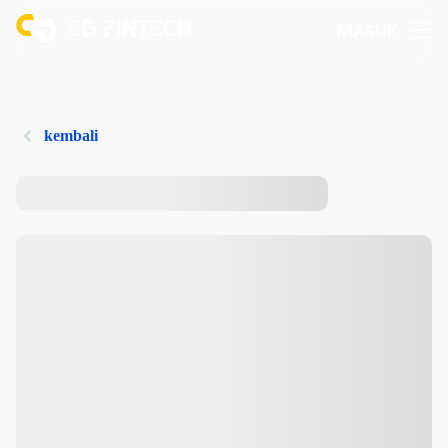
MASUK
kembali