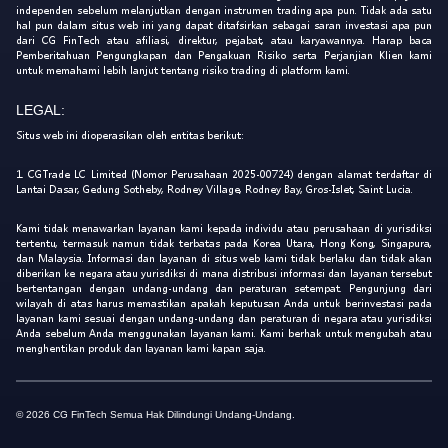
independen sebelum melanjutkan dengan instrumen trading apa pun. Tidak ada satu
hal pun dalam situs web ini yang dapat ditafsirkan sebagai saran investasi apa pun
dari CG FinTech atau afiliasi, direktur, pejabat, atau karyawannya. Harap baca
Pemberitahuan Pengungkapan dan Pengakuan Risiko serta Perjanjian Klien kami
untuk memahami lebih lanjut tentang risiko trading di platform kami.
LEGAL:
Situs web ini dioperasikan oleh entitas berikut:
1. CGTrade LC Limited (Nomor Perusahaan 2025-00724) dengan alamat terdaftar di
Lantai Dasar, Gedung Sotheby, Rodney Village, Rodney Bay, Gros-Islet, Saint Lucia.
Kami tidak menawarkan layanan kami kepada individu atau perusahaan di yurisdiksi
tertentu, termasuk namun tidak terbatas pada Korea Utara, Hong Kong, Singapura,
dan Malaysia. Informasi dan layanan di situs web kami tidak berlaku dan tidak akan
diberikan ke negara atau yurisdiksi di mana distribusi informasi dan layanan tersebut
bertentangan dengan undang-undang dan peraturan setempat. Pengunjung dari
wilayah di atas harus memastikan apakah keputusan Anda untuk berinvestasi pada
layanan kami sesuai dengan undang-undang dan peraturan di negara atau yurisdiksi
Anda sebelum Anda menggunakan layanan kami. Kami berhak untuk mengubah atau
menghentikan produk dan layanan kami kapan saja.
© 2026 CG FinTech Semua Hak Dilindungi Undang-Undang.