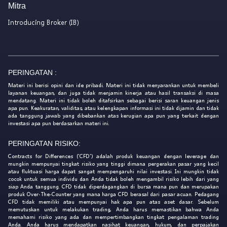
Mitra
Introducing Broker (IB)
PERINGATAN :
Materi ini berisi opini dan ide pribadi. Materi ini tidak menyarankan untuk membeli
layanan keuangan, dan juga tidak menjamin kinerja atau hasil transaksi di masa
mendatang. Materi ini tidak boleh ditafsirkan sebagai berisi saran keuangan jenis
apa pun. Keakuratan, validitas, atau kelengkapan informasi ini tidak dijamin dan tidak
ada tanggung jawab yang dibebankan atas kerugian apa pun yang terkait dengan
investasi apa pun berdasarkan materi ini.
PERINGATAN RISIKO:
Contracts for Differences ('CFD') adalah produk keuangan dengan leverage dan
mungkin mempunyai tingkat risiko yang tinggi dimana pergerakan pasar yang kecil
atau fluktuasi harga dapat sangat mempengaruhi nilai investasi. Ini mungkin tidak
cocok untuk semua individu dan Anda tidak boleh mengambil risiko lebih dari yang
siap Anda tanggung. CFD tidak diperdagangkan di bursa mana pun dan merupakan
produk Over-The-Counter yang mana harga CFD berasal dari pasar acuan. Pedagang
CFD tidak memiliki atau mempunyai hak apa pun atas aset dasar. Sebelum
memutuskan untuk melakukan trading, Anda harus memastikan bahwa Anda
memahami risiko yang ada dan mempertimbangkan tingkat pengalaman trading
Anda. Anda harus mendapatkan nasihat keuangan, hukum, dan perpajakan