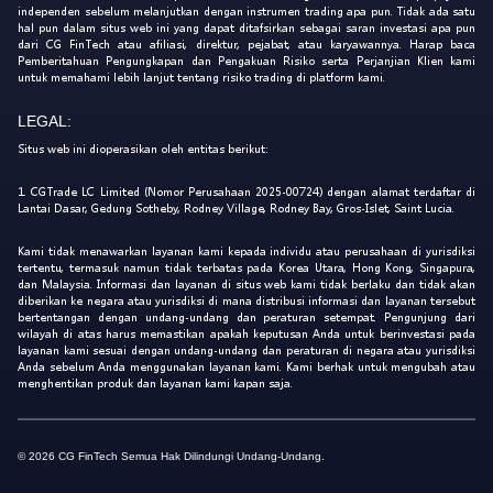
independen sebelum melanjutkan dengan instrumen trading apa pun. Tidak ada satu
hal pun dalam situs web ini yang dapat ditafsirkan sebagai saran investasi apa pun
dari CG FinTech atau afiliasi, direktur, pejabat, atau karyawannya. Harap baca
Pemberitahuan Pengungkapan dan Pengakuan Risiko serta Perjanjian Klien kami
untuk memahami lebih lanjut tentang risiko trading di platform kami.
LEGAL:
Situs web ini dioperasikan oleh entitas berikut:
1. CGTrade LC Limited (Nomor Perusahaan 2025-00724) dengan alamat terdaftar di
Lantai Dasar, Gedung Sotheby, Rodney Village, Rodney Bay, Gros-Islet, Saint Lucia.
Kami tidak menawarkan layanan kami kepada individu atau perusahaan di yurisdiksi
tertentu, termasuk namun tidak terbatas pada Korea Utara, Hong Kong, Singapura,
dan Malaysia. Informasi dan layanan di situs web kami tidak berlaku dan tidak akan
diberikan ke negara atau yurisdiksi di mana distribusi informasi dan layanan tersebut
bertentangan dengan undang-undang dan peraturan setempat. Pengunjung dari
wilayah di atas harus memastikan apakah keputusan Anda untuk berinvestasi pada
layanan kami sesuai dengan undang-undang dan peraturan di negara atau yurisdiksi
Anda sebelum Anda menggunakan layanan kami. Kami berhak untuk mengubah atau
menghentikan produk dan layanan kami kapan saja.
© 2026 CG FinTech Semua Hak Dilindungi Undang-Undang.