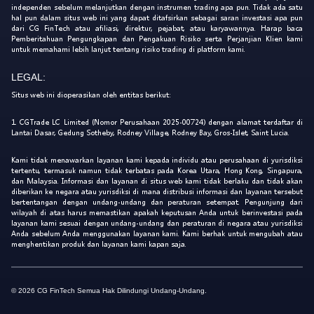
independen sebelum melanjutkan dengan instrumen trading apa pun. Tidak ada satu
hal pun dalam situs web ini yang dapat ditafsirkan sebagai saran investasi apa pun
dari CG FinTech atau afiliasi, direktur, pejabat, atau karyawannya. Harap baca
Pemberitahuan Pengungkapan dan Pengakuan Risiko serta Perjanjian Klien kami
untuk memahami lebih lanjut tentang risiko trading di platform kami.
LEGAL:
Situs web ini dioperasikan oleh entitas berikut:
1. CGTrade LC Limited (Nomor Perusahaan 2025-00724) dengan alamat terdaftar di
Lantai Dasar, Gedung Sotheby, Rodney Village, Rodney Bay, Gros-Islet, Saint Lucia.
Kami tidak menawarkan layanan kami kepada individu atau perusahaan di yurisdiksi
tertentu, termasuk namun tidak terbatas pada Korea Utara, Hong Kong, Singapura,
dan Malaysia. Informasi dan layanan di situs web kami tidak berlaku dan tidak akan
diberikan ke negara atau yurisdiksi di mana distribusi informasi dan layanan tersebut
bertentangan dengan undang-undang dan peraturan setempat. Pengunjung dari
wilayah di atas harus memastikan apakah keputusan Anda untuk berinvestasi pada
layanan kami sesuai dengan undang-undang dan peraturan di negara atau yurisdiksi
Anda sebelum Anda menggunakan layanan kami. Kami berhak untuk mengubah atau
menghentikan produk dan layanan kami kapan saja.
© 2026 CG FinTech Semua Hak Dilindungi Undang-Undang.