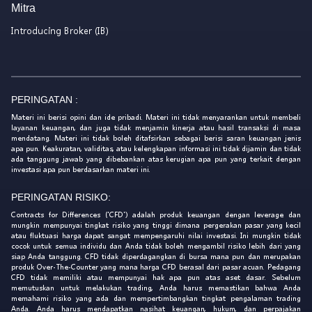
Mitra
Introducing Broker (IB)
PERINGATAN :
Materi ini berisi opini dan ide pribadi. Materi ini tidak menyarankan untuk membeli
layanan keuangan, dan juga tidak menjamin kinerja atau hasil transaksi di masa
mendatang. Materi ini tidak boleh ditafsirkan sebagai berisi saran keuangan jenis
apa pun. Keakuratan, validitas, atau kelengkapan informasi ini tidak dijamin dan tidak
ada tanggung jawab yang dibebankan atas kerugian apa pun yang terkait dengan
investasi apa pun berdasarkan materi ini.
PERINGATAN RISIKO:
Contracts for Differences ('CFD') adalah produk keuangan dengan leverage dan
mungkin mempunyai tingkat risiko yang tinggi dimana pergerakan pasar yang kecil
atau fluktuasi harga dapat sangat mempengaruhi nilai investasi. Ini mungkin tidak
cocok untuk semua individu dan Anda tidak boleh mengambil risiko lebih dari yang
siap Anda tanggung. CFD tidak diperdagangkan di bursa mana pun dan merupakan
produk Over-The-Counter yang mana harga CFD berasal dari pasar acuan. Pedagang
CFD tidak memiliki atau mempunyai hak apa pun atas aset dasar. Sebelum
memutuskan untuk melakukan trading, Anda harus memastikan bahwa Anda
memahami risiko yang ada dan mempertimbangkan tingkat pengalaman trading
Anda. Anda harus mendapatkan nasihat keuangan, hukum, dan perpajakan