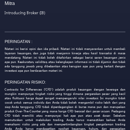
Mitra
Introducing Broker (IB)
PERINGATAN :
Materi ini berisi opini dan ide pribadi. Materi ini tidak menyarankan untuk membeli
layanan keuangan, dan juga tidak menjamin kinerja atau hasil transaksi di masa
mendatang. Materi ini tidak boleh ditafsirkan sebagai berisi saran keuangan jenis
apa pun. Keakuratan, validitas, atau kelengkapan informasi ini tidak dijamin dan tidak
ada tanggung jawab yang dibebankan atas kerugian apa pun yang terkait dengan
investasi apa pun berdasarkan materi ini.
PERINGATAN RISIKO:
Contracts for Differences ('CFD') adalah produk keuangan dengan leverage dan
mungkin mempunyai tingkat risiko yang tinggi dimana pergerakan pasar yang kecil
atau fluktuasi harga dapat sangat mempengaruhi nilai investasi. Ini mungkin tidak
cocok untuk semua individu dan Anda tidak boleh mengambil risiko lebih dari yang
siap Anda tanggung. CFD tidak diperdagangkan di bursa mana pun dan merupakan
produk Over-The-Counter yang mana harga CFD berasal dari pasar acuan. Pedagang
CFD tidak memiliki atau mempunyai hak apa pun atas aset dasar. Sebelum
memutuskan untuk melakukan trading, Anda harus memastikan bahwa Anda
memahami risiko yang ada dan mempertimbangkan tingkat pengalaman trading
Anda. Anda harus mendapatkan nasihat keuangan, hukum, dan perpajakan