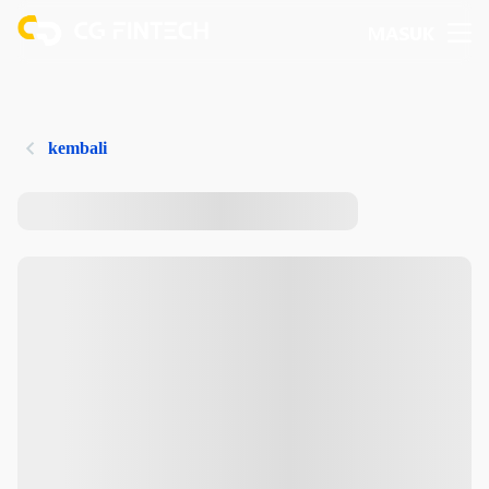
MASUK
kembali