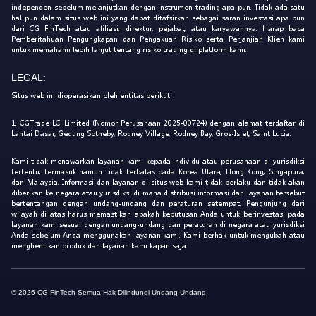
independen sebelum melanjutkan dengan instrumen trading apa pun. Tidak ada satu
hal pun dalam situs web ini yang dapat ditafsirkan sebagai saran investasi apa pun
dari CG FinTech atau afiliasi, direktur, pejabat, atau karyawannya. Harap baca
Pemberitahuan Pengungkapan dan Pengakuan Risiko serta Perjanjian Klien kami
untuk memahami lebih lanjut tentang risiko trading di platform kami.
LEGAL:
Situs web ini dioperasikan oleh entitas berikut:
1. CGTrade LC Limited (Nomor Perusahaan 2025-00724) dengan alamat terdaftar di
Lantai Dasar, Gedung Sotheby, Rodney Village, Rodney Bay, Gros-Islet, Saint Lucia.
Kami tidak menawarkan layanan kami kepada individu atau perusahaan di yurisdiksi
tertentu, termasuk namun tidak terbatas pada Korea Utara, Hong Kong, Singapura,
dan Malaysia. Informasi dan layanan di situs web kami tidak berlaku dan tidak akan
diberikan ke negara atau yurisdiksi di mana distribusi informasi dan layanan tersebut
bertentangan dengan undang-undang dan peraturan setempat. Pengunjung dari
wilayah di atas harus memastikan apakah keputusan Anda untuk berinvestasi pada
layanan kami sesuai dengan undang-undang dan peraturan di negara atau yurisdiksi
Anda sebelum Anda menggunakan layanan kami. Kami berhak untuk mengubah atau
menghentikan produk dan layanan kami kapan saja.
© 2026 CG FinTech Semua Hak Dilindungi Undang-Undang.