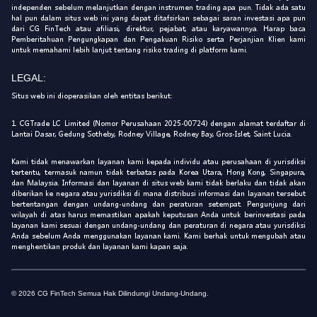
independen sebelum melanjutkan dengan instrumen trading apa pun. Tidak ada satu
hal pun dalam situs web ini yang dapat ditafsirkan sebagai saran investasi apa pun
dari CG FinTech atau afiliasi, direktur, pejabat, atau karyawannya. Harap baca
Pemberitahuan Pengungkapan dan Pengakuan Risiko serta Perjanjian Klien kami
untuk memahami lebih lanjut tentang risiko trading di platform kami.
LEGAL:
Situs web ini dioperasikan oleh entitas berikut:
1. CGTrade LC Limited (Nomor Perusahaan 2025-00724) dengan alamat terdaftar di
Lantai Dasar, Gedung Sotheby, Rodney Village, Rodney Bay, Gros-Islet, Saint Lucia.
Kami tidak menawarkan layanan kami kepada individu atau perusahaan di yurisdiksi
tertentu, termasuk namun tidak terbatas pada Korea Utara, Hong Kong, Singapura,
dan Malaysia. Informasi dan layanan di situs web kami tidak berlaku dan tidak akan
diberikan ke negara atau yurisdiksi di mana distribusi informasi dan layanan tersebut
bertentangan dengan undang-undang dan peraturan setempat. Pengunjung dari
wilayah di atas harus memastikan apakah keputusan Anda untuk berinvestasi pada
layanan kami sesuai dengan undang-undang dan peraturan di negara atau yurisdiksi
Anda sebelum Anda menggunakan layanan kami. Kami berhak untuk mengubah atau
menghentikan produk dan layanan kami kapan saja.
© 2026 CG FinTech Semua Hak Dilindungi Undang-Undang.