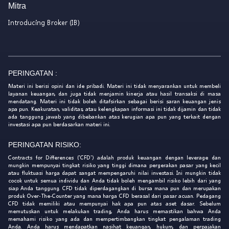
Mitra
Introducing Broker (IB)
PERINGATAN :
Materi ini berisi opini dan ide pribadi. Materi ini tidak menyarankan untuk membeli
layanan keuangan, dan juga tidak menjamin kinerja atau hasil transaksi di masa
mendatang. Materi ini tidak boleh ditafsirkan sebagai berisi saran keuangan jenis
apa pun. Keakuratan, validitas, atau kelengkapan informasi ini tidak dijamin dan tidak
ada tanggung jawab yang dibebankan atas kerugian apa pun yang terkait dengan
investasi apa pun berdasarkan materi ini.
PERINGATAN RISIKO:
Contracts for Differences ('CFD') adalah produk keuangan dengan leverage dan
mungkin mempunyai tingkat risiko yang tinggi dimana pergerakan pasar yang kecil
atau fluktuasi harga dapat sangat mempengaruhi nilai investasi. Ini mungkin tidak
cocok untuk semua individu dan Anda tidak boleh mengambil risiko lebih dari yang
siap Anda tanggung. CFD tidak diperdagangkan di bursa mana pun dan merupakan
produk Over-The-Counter yang mana harga CFD berasal dari pasar acuan. Pedagang
CFD tidak memiliki atau mempunyai hak apa pun atas aset dasar. Sebelum
memutuskan untuk melakukan trading, Anda harus memastikan bahwa Anda
memahami risiko yang ada dan mempertimbangkan tingkat pengalaman trading
Anda. Anda harus mendapatkan nasihat keuangan, hukum, dan perpajakan