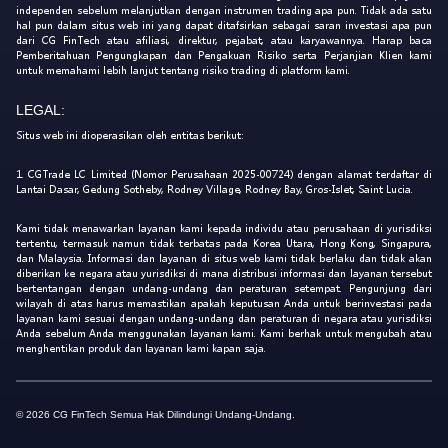
independen sebelum melanjutkan dengan instrumen trading apa pun. Tidak ada satu
hal pun dalam situs web ini yang dapat ditafsirkan sebagai saran investasi apa pun
dari CG FinTech atau afiliasi, direktur, pejabat, atau karyawannya. Harap baca
Pemberitahuan Pengungkapan dan Pengakuan Risiko serta Perjanjian Klien kami
untuk memahami lebih lanjut tentang risiko trading di platform kami.
LEGAL:
Situs web ini dioperasikan oleh entitas berikut:
1. CGTrade LC Limited (Nomor Perusahaan 2025-00724) dengan alamat terdaftar di
Lantai Dasar, Gedung Sotheby, Rodney Village, Rodney Bay, Gros-Islet, Saint Lucia.
Kami tidak menawarkan layanan kami kepada individu atau perusahaan di yurisdiksi
tertentu, termasuk namun tidak terbatas pada Korea Utara, Hong Kong, Singapura,
dan Malaysia. Informasi dan layanan di situs web kami tidak berlaku dan tidak akan
diberikan ke negara atau yurisdiksi di mana distribusi informasi dan layanan tersebut
bertentangan dengan undang-undang dan peraturan setempat. Pengunjung dari
wilayah di atas harus memastikan apakah keputusan Anda untuk berinvestasi pada
layanan kami sesuai dengan undang-undang dan peraturan di negara atau yurisdiksi
Anda sebelum Anda menggunakan layanan kami. Kami berhak untuk mengubah atau
menghentikan produk dan layanan kami kapan saja.
© 2026 CG FinTech Semua Hak Dilindungi Undang-Undang.