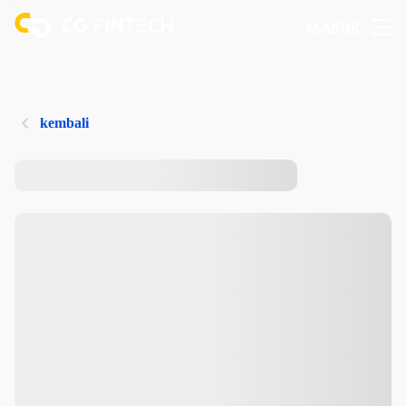
MASUK
kembali