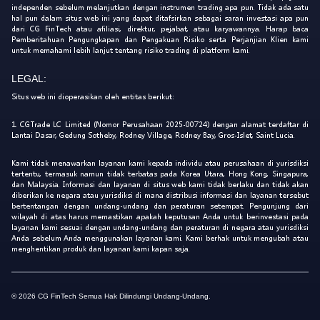
independen sebelum melanjutkan dengan instrumen trading apa pun. Tidak ada satu
hal pun dalam situs web ini yang dapat ditafsirkan sebagai saran investasi apa pun
dari CG FinTech atau afiliasi, direktur, pejabat, atau karyawannya. Harap baca
Pemberitahuan Pengungkapan dan Pengakuan Risiko serta Perjanjian Klien kami
untuk memahami lebih lanjut tentang risiko trading di platform kami.
LEGAL:
Situs web ini dioperasikan oleh entitas berikut:
1. CGTrade LC Limited (Nomor Perusahaan 2025-00724) dengan alamat terdaftar di
Lantai Dasar, Gedung Sotheby, Rodney Village, Rodney Bay, Gros-Islet, Saint Lucia.
Kami tidak menawarkan layanan kami kepada individu atau perusahaan di yurisdiksi
tertentu, termasuk namun tidak terbatas pada Korea Utara, Hong Kong, Singapura,
dan Malaysia. Informasi dan layanan di situs web kami tidak berlaku dan tidak akan
diberikan ke negara atau yurisdiksi di mana distribusi informasi dan layanan tersebut
bertentangan dengan undang-undang dan peraturan setempat. Pengunjung dari
wilayah di atas harus memastikan apakah keputusan Anda untuk berinvestasi pada
layanan kami sesuai dengan undang-undang dan peraturan di negara atau yurisdiksi
Anda sebelum Anda menggunakan layanan kami. Kami berhak untuk mengubah atau
menghentikan produk dan layanan kami kapan saja.
© 2026 CG FinTech Semua Hak Dilindungi Undang-Undang.