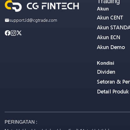
Trading
Akun
Akun CENT
support.id@cgtrade.com
Akun STAND
Akun ECN
Akun Demo
Kondisi
Dividen
Setoran & Pen
Detail Produk
PERINGATAN :